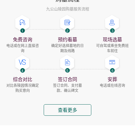
九公山陵园购墓服务流程
1
2
3
免费咨询
预约看墓
现场选墓
电话或在网上直接咨
确定好选择墓地的日
可自驾或乘坐免费班
询
期及线路
车前往
4
5
6
综合对比
签订合同
安葬
对比各陵园情况确定
签订合同、支付墓
电话或在线咨询
购买意向
款、确认碑文
查看更多