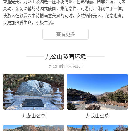
塑造完美。九龙山陵园是一座环境清幽、色彩绚丽、四季烂漫、明媚
灵动，亲切温馨的花园式陵园，集纪念性、可游行、休闲性于一体，
使游人在欣赏园中诗情画意美景的同时，安然缅怀先人，纪念逝者，
以更加热爱生命，积极生活。
查看更多
九公山陵园环境
九公山陵园环境展示
九龙山公墓
九龙山公墓