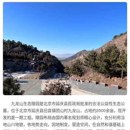
九龙山生态陵园是北京市延庆县民政局批准的合法公益性生态公
墓，位于北京市延庆县旧县镇团山村九龙山，占地约2500余亩，现开
发的是一期工程。陵园布局由国内著名规划师精心设计，充分利用当
地山川地貌，依地势走向，因地制宜，营造空间，在自然和谐基础上