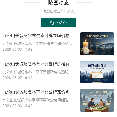
陵园动态
九公山陵园新闻动态
行业动态
九公山长城纪念林生态卧碑立碑价格表
详解及活动期赠安葬配套福利解析
九公山长城纪念林：生态卧碑与立碑价格及
活动期赠送配套服务全解析☎ 九公山陵园电
2026-08-07 17:42
话:400-838-5063作为中国领先的生态安葬基
地，九公山长城纪念林凭借其得天独厚的地
九公山长城纪念林草坪葬墓碑价格解析
理位置和优越的自然环境，成为众
及赠予绿植养护服务详解
九公山长城纪念林：草坪葬墓碑价格透明，
赠送绿植养护服务☎ 九公山陵园电话:400-
2026-08-07 16:42
838-5063九公山长城纪念林作为中国领先的
纪念林地之一，致力于为逝者提供环保、庄
九公山长城纪念林草坪葬墓碑定价明细
重的安葬选择。草坪葬墓碑作为一种
活动赠绿植养护服务详解
九公山长城纪念林草坪葬墓碑定价明细及活
动赠绿植养护服务详解☎ 九公山陵园电
2026-08-06 13:42
话:400-838-5063在现代社会，随着人们环保