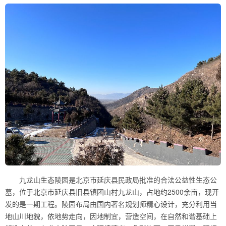
九龙山生态陵园是北京市延庆县民政局批准的合法公益性生态公
墓，位于北京市延庆县旧县镇团山村九龙山，占地约2500余亩，现开
发的是一期工程。陵园布局由国内著名规划师精心设计，充分利用当
地山川地貌，依地势走向，因地制宜，营造空间，在自然和谐基础上