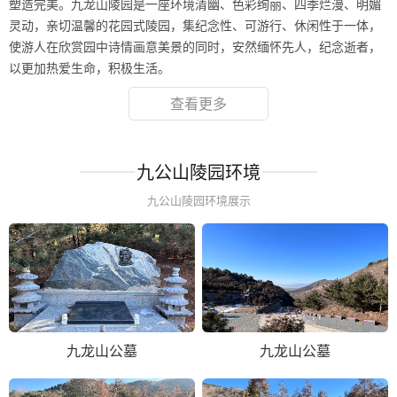
塑造完美。九龙山陵园是一座环境清幽、色彩绚丽、四季烂漫、明媚
灵动，亲切温馨的花园式陵园，集纪念性、可游行、休闲性于一体，
使游人在欣赏园中诗情画意美景的同时，安然缅怀先人，纪念逝者，
以更加热爱生命，积极生活。
查看更多
九公山陵园环境
九公山陵园环境展示
九龙山公墓
九龙山公墓