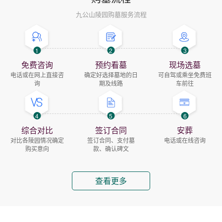
九公山陵园购墓服务流程
1
2
3
免费咨询
预约看墓
现场选墓
电话或在网上直接咨
确定好选择墓地的日
可自驾或乘坐免费班
询
期及线路
车前往
4
5
6
综合对比
签订合同
安葬
对比各陵园情况确定
签订合同、支付墓
电话或在线咨询
购买意向
款、确认碑文
查看更多