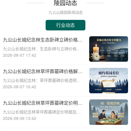
陵园动态
九公山陵园新闻动态
行业动态
九公山长城纪念林生态卧碑立碑价格表
详解及活动期赠安葬配套福利解析
九公山长城纪念林：生态卧碑与立碑价格及
活动期赠送配套服务全解析☎ 九公山陵园电
2026-08-07 17:42
话:400-838-5063作为中国领先的生态安葬基
地，九公山长城纪念林凭借其得天独厚的地
九公山长城纪念林草坪葬墓碑价格解析
理位置和优越的自然环境，成为众
及赠予绿植养护服务详解
九公山长城纪念林：草坪葬墓碑价格透明，
赠送绿植养护服务☎ 九公山陵园电话:400-
2026-08-07 16:42
838-5063九公山长城纪念林作为中国领先的
纪念林地之一，致力于为逝者提供环保、庄
九公山长城纪念林草坪葬墓碑定价明细
重的安葬选择。草坪葬墓碑作为一种
活动赠绿植养护服务详解
九公山长城纪念林草坪葬墓碑定价明细及活
动赠绿植养护服务详解☎ 九公山陵园电
2026-08-06 13:42
话:400-838-5063在现代社会，随着人们环保