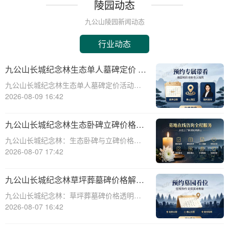
陵园动态
九公山陵园新闻动态
行业动态
九公山长城纪念林生态单人墓碑定价 活
动直降数千福利丰厚详解
九公山长城纪念林生态单人墓碑定价活动直
降数千，福利丰厚，为有需要的人们提供了
2026-08-09 16:42
一个极具性价比的选择。本文将从专业角度
详细介绍这一活动，帮助您更好地了解和选
九公山长城纪念林生态卧碑立碑价格表
择适合自己的墓碑。九公山长城纪念林作为
详解及活动期赠安葬配套福利解析
九公山长城纪念林：生态卧碑与立碑价格及
国内知名的
活动期赠送配套服务全解析☎ 九公山陵园电
2026-08-07 17:42
话:400-838-5063作为中国领先的生态安葬基
地，九公山长城纪念林凭借其得天独厚的地
九公山长城纪念林草坪葬墓碑价格解析
理位置和优越的自然环境，成为众
及赠予绿植养护服务详解
九公山长城纪念林：草坪葬墓碑价格透明，
赠送绿植养护服务☎ 九公山陵园电话:400-
2026-08-07 16:42
838-5063九公山长城纪念林作为中国领先的