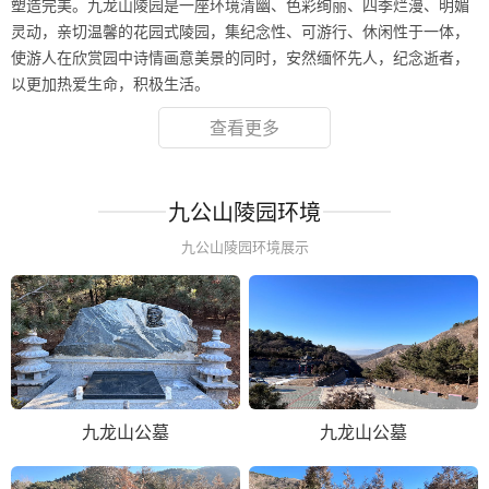
塑造完美。九龙山陵园是一座环境清幽、色彩绚丽、四季烂漫、明媚
灵动，亲切温馨的花园式陵园，集纪念性、可游行、休闲性于一体，
使游人在欣赏园中诗情画意美景的同时，安然缅怀先人，纪念逝者，
以更加热爱生命，积极生活。
查看更多
九公山陵园环境
九公山陵园环境展示
九龙山公墓
九龙山公墓