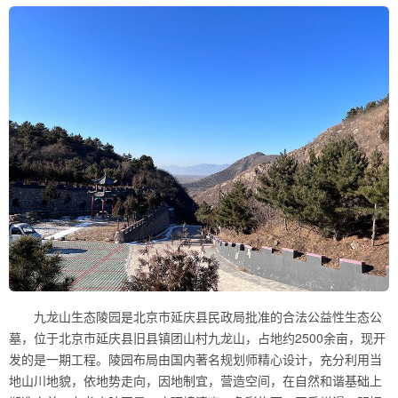
九龙山生态陵园是北京市延庆县民政局批准的合法公益性生态公
墓，位于北京市延庆县旧县镇团山村九龙山，占地约2500余亩，现开
发的是一期工程。陵园布局由国内著名规划师精心设计，充分利用当
地山川地貌，依地势走向，因地制宜，营造空间，在自然和谐基础上