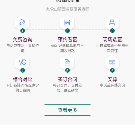
九公山陵园购墓服务流程
1
2
3
免费咨询
预约看墓
现场选墓
电话或在网上直接咨
确定好选择墓地的日
可自驾或乘坐免费班
询
期及线路
车前往
4
5
6
综合对比
签订合同
安葬
对比各陵园情况确定
签订合同、支付墓
电话或在线咨询
购买意向
款、确认碑文
查看更多