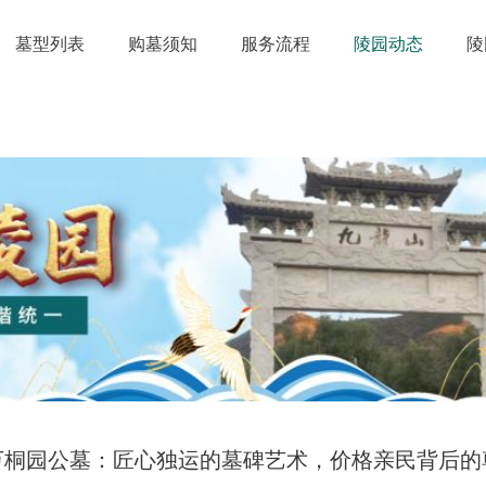
墓型列表
购墓须知
服务流程
陵园动态
陵
万桐园公墓：匠心独运的墓碑艺术，价格亲民背后的