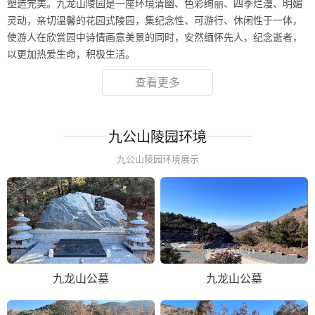
塑造完美。九龙山陵园是一座环境清幽、色彩绚丽、四季烂漫、明媚
灵动，亲切温馨的花园式陵园，集纪念性、可游行、休闲性于一体，
使游人在欣赏园中诗情画意美景的同时，安然缅怀先人，纪念逝者，
以更加热爱生命，积极生活。
查看更多
九公山陵园环境
九公山陵园环境展示
九龙山公墓
九龙山公墓