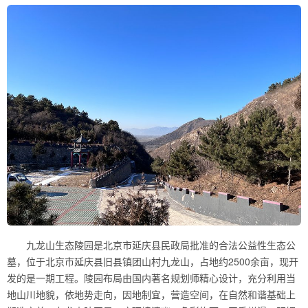
九龙山生态陵园是北京市延庆县民政局批准的合法公益性生态公
墓，位于北京市延庆县旧县镇团山村九龙山，占地约2500余亩，现开
发的是一期工程。陵园布局由国内著名规划师精心设计，充分利用当
地山川地貌，依地势走向，因地制宜，营造空间，在自然和谐基础上