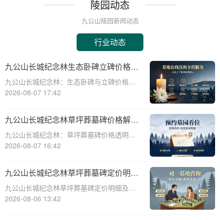
陵园动态
九公山陵园新闻动态
行业动态
九公山长城纪念林生态卧碑立碑价格表
详解及活动期赠安葬配套福利解析
九公山长城纪念林：生态卧碑与立碑价格及
活动期赠送配套服务全解析☎ 九公山陵园电
2026-08-07 17:42
话:400-838-5063作为中国领先的生态安葬基
地，九公山长城纪念林凭借其得天独厚的地
九公山长城纪念林草坪葬墓碑价格解析
理位置和优越的自然环境，成为众
及赠予绿植养护服务详解
九公山长城纪念林：草坪葬墓碑价格透明，
赠送绿植养护服务☎ 九公山陵园电话:400-
2026-08-07 16:42
838-5063九公山长城纪念林作为中国领先的
纪念林地之一，致力于为逝者提供环保、庄
九公山长城纪念林草坪葬墓碑定价明细
重的安葬选择。草坪葬墓碑作为一种
活动赠绿植养护服务详解
九公山长城纪念林草坪葬墓碑定价明细及活
动赠绿植养护服务详解☎ 九公山陵园电
2026-08-06 13:42
话:400-838-5063在现代社会，随着人们环保