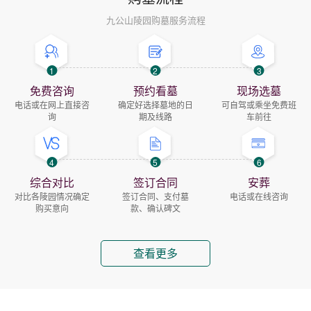
九公山陵园购墓服务流程
1
2
3
免费咨询
预约看墓
现场选墓
电话或在网上直接咨
确定好选择墓地的日
可自驾或乘坐免费班
询
期及线路
车前往
4
5
6
综合对比
签订合同
安葬
对比各陵园情况确定
签订合同、支付墓
电话或在线咨询
购买意向
款、确认碑文
查看更多