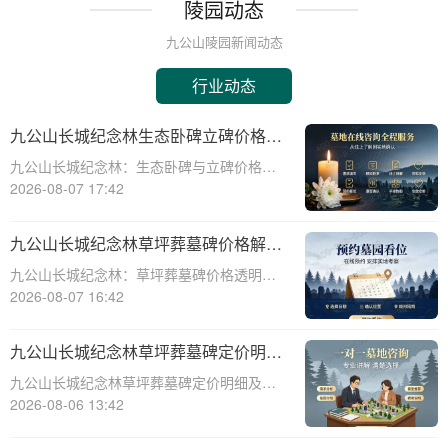
陵园动态
九公山陵园新闻动态
行业动态
九公山长城纪念林生态卧碑立碑价格表
详解及活动期赠安葬配套福利解析
九公山长城纪念林：生态卧碑与立碑价格及
活动期赠送配套服务全解析☎ 九公山陵园电
2026-08-07 17:42
话:400-838-5063作为中国领先的生态安葬基
地，九公山长城纪念林凭借其得天独厚的地
九公山长城纪念林草坪葬墓碑价格解析
理位置和优越的自然环境，成为众
及赠予绿植养护服务详解
九公山长城纪念林：草坪葬墓碑价格透明，
赠送绿植养护服务☎ 九公山陵园电话:400-
2026-08-07 16:42
838-5063九公山长城纪念林作为中国领先的
纪念林地之一，致力于为逝者提供环保、庄
九公山长城纪念林草坪葬墓碑定价明细
重的安葬选择。草坪葬墓碑作为一种
活动赠绿植养护服务详解
九公山长城纪念林草坪葬墓碑定价明细及活
动赠绿植养护服务详解☎ 九公山陵园电
2026-08-06 13:42
话:400-838-5063在现代社会，随着人们环保