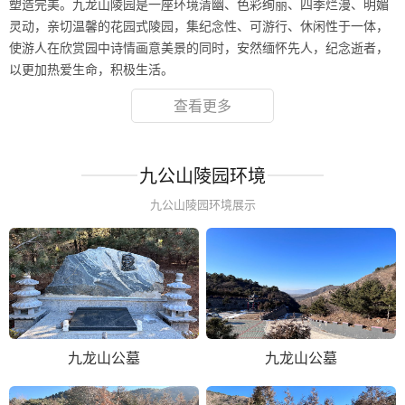
塑造完美。九龙山陵园是一座环境清幽、色彩绚丽、四季烂漫、明媚
灵动，亲切温馨的花园式陵园，集纪念性、可游行、休闲性于一体，
使游人在欣赏园中诗情画意美景的同时，安然缅怀先人，纪念逝者，
以更加热爱生命，积极生活。
查看更多
九公山陵园环境
九公山陵园环境展示
九龙山公墓
九龙山公墓