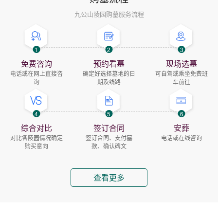
九公山陵园购墓服务流程
1
2
3
免费咨询
预约看墓
现场选墓
电话或在网上直接咨
确定好选择墓地的日
可自驾或乘坐免费班
询
期及线路
车前往
4
5
6
综合对比
签订合同
安葬
对比各陵园情况确定
签订合同、支付墓
电话或在线咨询
购买意向
款、确认碑文
查看更多