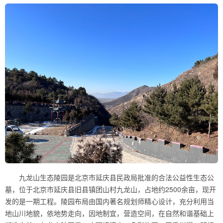
九龙山生态陵园是北京市延庆县民政局批准的合法公益性生态公
墓，位于北京市延庆县旧县镇团山村九龙山，占地约2500余亩，现开
发的是一期工程。陵园布局由国内著名规划师精心设计，充分利用当
地山川地貌，依地势走向，因地制宜，营造空间，在自然和谐基础上