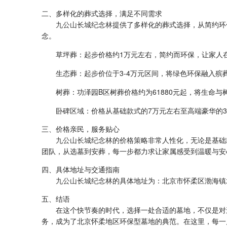
二、多样化的葬式选择，满足不同需求
九公山长城纪念林
提供了多样化的葬式选择，从简约环
念。
草坪葬
‌：起步价格约1万元左右，简约而环保，让家人
生态葬
‌：起步价位于3-4万元区间，将绿色环保融入
树葬
‌：功泽园B区树葬价格约为61880元起，将生命
卧碑区域
‌：价格从基础款式的7万元左右至高端豪华的
三、价格亲民，服务贴心
九公山长城纪念林
的价格策略非常人性化，无论是基础
团队，从选墓到安葬，每一步都力求让家属感受到温暖与安
四、具体地址与交通指南
九公山长城纪念林
的具体地址为：北京市怀柔区渤海镇
五、结语
在这个快节奏的时代，选择一处合适的墓地，不仅是对
务，成为了北京怀柔地区环保型墓地的典范。在这里，每一