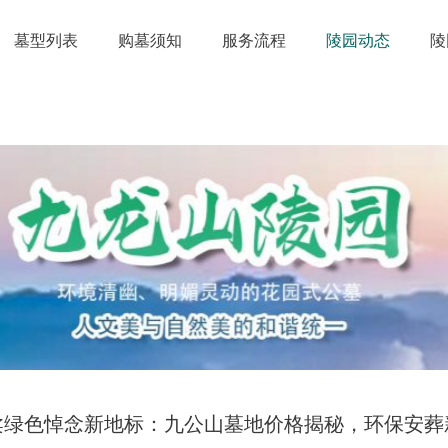
墓型列表
购墓须知
服务流程
陵园动态
陵
柔绿色悼念新地标：九公山墓地价格揭秘，环保安葬新