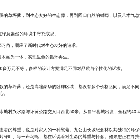
保的草坪葬，到生态友好的生态葬，再到回归自然的树葬，以及艺术气息
在绿意盎然的环境中寄托哀思。
殡葬习俗，顺应了新时代对生态友好的追求。
与树木融为一体，实现生命的循环再生。
30多万元不等，多样的设计方案满足不同对品质与个性化的诉求。
款的草坪葬，还是高端豪华的卧碑区域，都设有多个价格区间，满足不同
心。
水塘村兴水路与怀黄公路交叉口西北50米。从昌平县城出发，全程约40.
逝者的尊重，也是对家人的一种慰藉。
九公山长城纪念林
以其独特的环保
片绿叶、每一声鸟鸣，都在诉说着对生命的尊重与怀念。如果您正在寻找