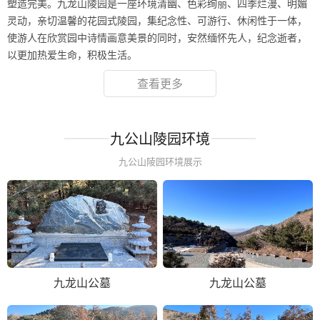
塑造完美。九龙山陵园是一座环境清幽、色彩绚丽、四季烂漫、明媚
灵动，亲切温馨的花园式陵园，集纪念性、可游行、休闲性于一体，
使游人在欣赏园中诗情画意美景的同时，安然缅怀先人，纪念逝者，
以更加热爱生命，积极生活。
查看更多
九公山陵园环境
九公山陵园环境展示
九龙山公墓
九龙山公墓