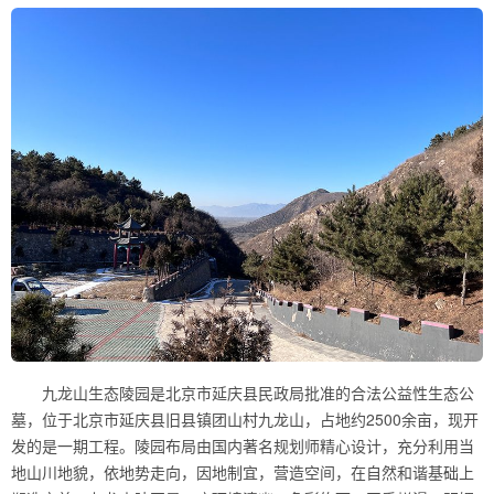
九龙山生态陵园是北京市延庆县民政局批准的合法公益性生态公
墓，位于北京市延庆县旧县镇团山村九龙山，占地约2500余亩，现开
发的是一期工程。陵园布局由国内著名规划师精心设计，充分利用当
地山川地貌，依地势走向，因地制宜，营造空间，在自然和谐基础上