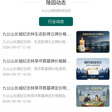
陵园动态
九公山陵园新闻动态
行业动态
九公山长城纪念林生态卧碑立碑价格表
详解及活动期赠安葬配套福利解析
九公山长城纪念林：生态卧碑与立碑价格及
活动期赠送配套服务全解析☎ 九公山陵园电
2026-08-07 17:42
话:400-838-5063作为中国领先的生态安葬基
地，九公山长城纪念林凭借其得天独厚的地
九公山长城纪念林草坪葬墓碑价格解析
理位置和优越的自然环境，成为众
及赠予绿植养护服务详解
九公山长城纪念林：草坪葬墓碑价格透明，
赠送绿植养护服务☎ 九公山陵园电话:400-
2026-08-07 16:42
838-5063九公山长城纪念林作为中国领先的
纪念林地之一，致力于为逝者提供环保、庄
九公山长城纪念林草坪葬墓碑定价明细
重的安葬选择。草坪葬墓碑作为一种
活动赠绿植养护服务详解
九公山长城纪念林草坪葬墓碑定价明细及活
动赠绿植养护服务详解☎ 九公山陵园电
2026-08-06 13:42
话:400-838-5063在现代社会，随着人们环保