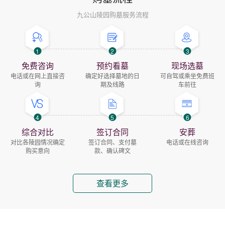
九公山陵园购墓服务流程
1
2
3
免费咨询
预约看墓
现场选墓
电话或在网上直接咨
确定好选择墓地的日
可自驾或乘坐免费班
询
期及线路
车前往
4
5
6
综合对比
签订合同
安葬
对比各陵园情况确定
签订合同、支付墓
电话或在线咨询
购买意向
款、确认碑文
查看更多