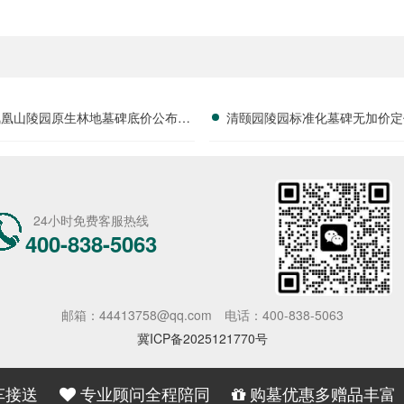
凤凰山陵园原生林地墓碑底价公布，
清颐园陵园标准化墓碑无加价定
安静好位限时特惠进行中
字安葬费享减免政策详解及用
24小时免费客服热线
400-838-5063
邮箱：44413758@qq.com
电话：400-838-5063
冀ICP备2025121770号
车接送
专业顾问全程陪同
购墓优惠多赠品丰富