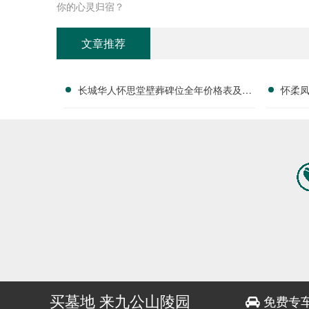
你的心灵归宿？
文章推荐
长城华人怀思堂壁葬碑位全年价格表及团
怀柔
购专属折扣福利详解
买墓地 来九公山陵园
免费专