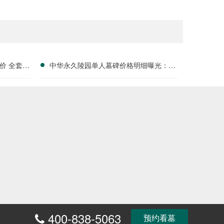
价 全套刻
中华永久陵园单人墓碑价格明细曝光：淡
户福利分析
季下单立省数千，限时优惠深度解析
400-838-5063
预约看墓