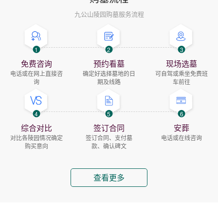
九公山陵园购墓服务流程
1
2
3
免费咨询
预约看墓
现场选墓
电话或在网上直接咨
确定好选择墓地的日
可自驾或乘坐免费班
询
期及线路
车前往
4
5
6
综合对比
签订合同
安葬
对比各陵园情况确定
签订合同、支付墓
电话或在线咨询
购买意向
款、确认碑文
查看更多