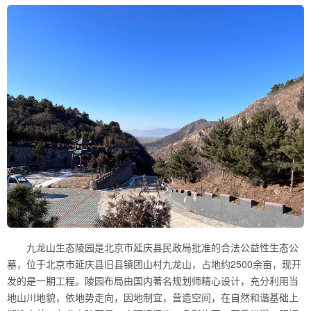
九龙山生态陵园是北京市延庆县民政局批准的合法公益性生态公
墓，位于北京市延庆县旧县镇团山村九龙山，占地约2500余亩，现开
发的是一期工程。陵园布局由国内著名规划师精心设计，充分利用当
地山川地貌，依地势走向，因地制宜，营造空间，在自然和谐基础上