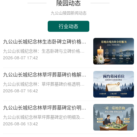
陵园动态
九公山陵园新闻动态
行业动态
九公山长城纪念林生态卧碑立碑价格表
详解及活动期赠安葬配套福利解析
九公山长城纪念林：生态卧碑与立碑价格及
活动期赠送配套服务全解析☎ 九公山陵园电
2026-08-07 17:42
话:400-838-5063作为中国领先的生态安葬基
地，九公山长城纪念林凭借其得天独厚的地
九公山长城纪念林草坪葬墓碑价格解析
理位置和优越的自然环境，成为众
及赠予绿植养护服务详解
九公山长城纪念林：草坪葬墓碑价格透明，
赠送绿植养护服务☎ 九公山陵园电话:400-
2026-08-07 16:42
838-5063九公山长城纪念林作为中国领先的
纪念林地之一，致力于为逝者提供环保、庄
九公山长城纪念林草坪葬墓碑定价明细
重的安葬选择。草坪葬墓碑作为一种
活动赠绿植养护服务详解
九公山长城纪念林草坪葬墓碑定价明细及活
动赠绿植养护服务详解☎ 九公山陵园电
2026-08-06 13:42
话:400-838-5063在现代社会，随着人们环保