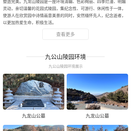
塑造完美。九龙山陵园是一座环境清幽、色彩绚丽、四季烂漫、明媚
灵动，亲切温馨的花园式陵园，集纪念性、可游行、休闲性于一体，
使游人在欣赏园中诗情画意美景的同时，安然缅怀先人，纪念逝者，
以更加热爱生命，积极生活。
查看更多
九公山陵园环境
九公山陵园环境展示
九龙山公墓
九龙山公墓