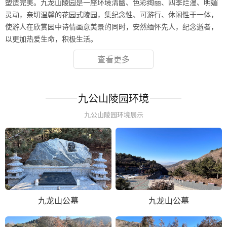
塑造完美。九龙山陵园是一座环境清幽、色彩绚丽、四季烂漫、明媚
灵动，亲切温馨的花园式陵园，集纪念性、可游行、休闲性于一体，
使游人在欣赏园中诗情画意美景的同时，安然缅怀先人，纪念逝者，
以更加热爱生命，积极生活。
查看更多
九公山陵园环境
九公山陵园环境展示
九龙山公墓
九龙山公墓