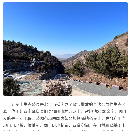
九龙山生态陵园是北京市延庆县民政局批准的合法公益性生态公
墓，位于北京市延庆县旧县镇团山村九龙山，占地约2500余亩，现开
发的是一期工程。陵园布局由国内著名规划师精心设计，充分利用当
地山川地貌，依地势走向，因地制宜，营造空间，在自然和谐基础上