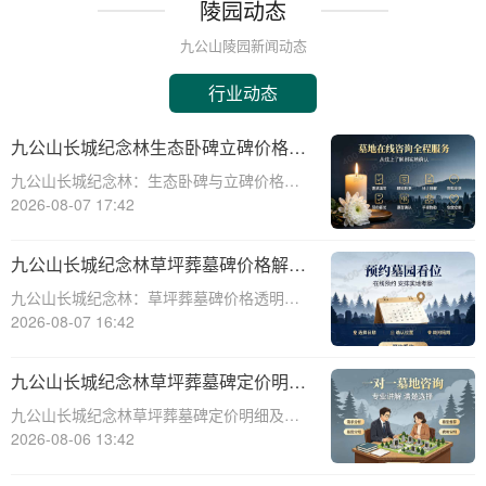
陵园动态
九公山陵园新闻动态
行业动态
九公山长城纪念林生态卧碑立碑价格表
详解及活动期赠安葬配套福利解析
九公山长城纪念林：生态卧碑与立碑价格及
活动期赠送配套服务全解析☎ 九公山陵园电
2026-08-07 17:42
话:400-838-5063作为中国领先的生态安葬基
地，九公山长城纪念林凭借其得天独厚的地
九公山长城纪念林草坪葬墓碑价格解析
理位置和优越的自然环境，成为众
及赠予绿植养护服务详解
九公山长城纪念林：草坪葬墓碑价格透明，
赠送绿植养护服务☎ 九公山陵园电话:400-
2026-08-07 16:42
838-5063九公山长城纪念林作为中国领先的
纪念林地之一，致力于为逝者提供环保、庄
九公山长城纪念林草坪葬墓碑定价明细
重的安葬选择。草坪葬墓碑作为一种
活动赠绿植养护服务详解
九公山长城纪念林草坪葬墓碑定价明细及活
动赠绿植养护服务详解☎ 九公山陵园电
2026-08-06 13:42
话:400-838-5063在现代社会，随着人们环保