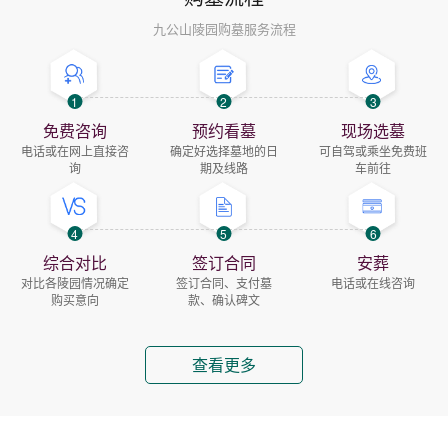
九公山陵园购墓服务流程
1
2
3
免费咨询
预约看墓
现场选墓
电话或在网上直接咨
确定好选择墓地的日
可自驾或乘坐免费班
询
期及线路
车前往
4
5
6
综合对比
签订合同
安葬
对比各陵园情况确定
签订合同、支付墓
电话或在线咨询
购买意向
款、确认碑文
查看更多