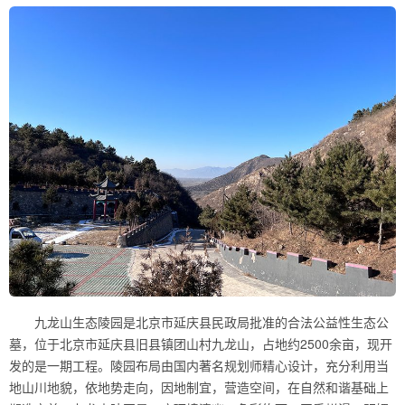
九龙山生态陵园是北京市延庆县民政局批准的合法公益性生态公
墓，位于北京市延庆县旧县镇团山村九龙山，占地约2500余亩，现开
发的是一期工程。陵园布局由国内著名规划师精心设计，充分利用当
地山川地貌，依地势走向，因地制宜，营造空间，在自然和谐基础上