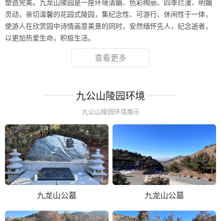
塑造完美。九龙山陵园是一座环境清幽、色彩绚丽、四季烂漫、明媚
灵动，亲切温馨的花园式陵园，集纪念性、可游行、休闲性于一体，
使游人在欣赏园中诗情画意美景的同时，安然缅怀先人，纪念逝者，
以更加热爱生命，积极生活。
查看更多
九公山陵园环境
九公山陵园环境展示
九龙山公墓
九龙山公墓