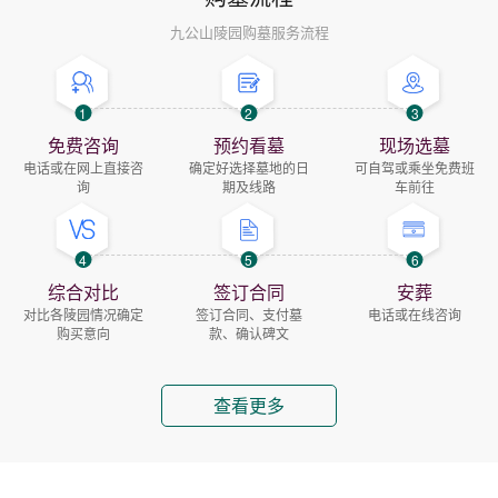
九公山陵园购墓服务流程
1
2
3
免费咨询
预约看墓
现场选墓
电话或在网上直接咨
确定好选择墓地的日
可自驾或乘坐免费班
询
期及线路
车前往
4
5
6
综合对比
签订合同
安葬
对比各陵园情况确定
签订合同、支付墓
电话或在线咨询
购买意向
款、确认碑文
查看更多