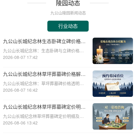
陵园动态
九公山陵园新闻动态
行业动态
九公山长城纪念林生态卧碑立碑价格表
详解及活动期赠安葬配套福利解析
九公山长城纪念林：生态卧碑与立碑价格及
活动期赠送配套服务全解析☎ 九公山陵园电
2026-08-07 17:42
话:400-838-5063作为中国领先的生态安葬基
地，九公山长城纪念林凭借其得天独厚的地
九公山长城纪念林草坪葬墓碑价格解析
理位置和优越的自然环境，成为众
及赠予绿植养护服务详解
九公山长城纪念林：草坪葬墓碑价格透明，
赠送绿植养护服务☎ 九公山陵园电话:400-
2026-08-07 16:42
838-5063九公山长城纪念林作为中国领先的
纪念林地之一，致力于为逝者提供环保、庄
九公山长城纪念林草坪葬墓碑定价明细
重的安葬选择。草坪葬墓碑作为一种
活动赠绿植养护服务详解
九公山长城纪念林草坪葬墓碑定价明细及活
动赠绿植养护服务详解☎ 九公山陵园电
2026-08-06 13:42
话:400-838-5063在现代社会，随着人们环保