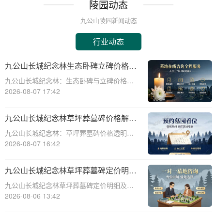
陵园动态
九公山陵园新闻动态
行业动态
九公山长城纪念林生态卧碑立碑价格表
详解及活动期赠安葬配套福利解析
九公山长城纪念林：生态卧碑与立碑价格及
活动期赠送配套服务全解析☎ 九公山陵园电
2026-08-07 17:42
话:400-838-5063作为中国领先的生态安葬基
地，九公山长城纪念林凭借其得天独厚的地
九公山长城纪念林草坪葬墓碑价格解析
理位置和优越的自然环境，成为众
及赠予绿植养护服务详解
九公山长城纪念林：草坪葬墓碑价格透明，
赠送绿植养护服务☎ 九公山陵园电话:400-
2026-08-07 16:42
838-5063九公山长城纪念林作为中国领先的
纪念林地之一，致力于为逝者提供环保、庄
九公山长城纪念林草坪葬墓碑定价明细
重的安葬选择。草坪葬墓碑作为一种
活动赠绿植养护服务详解
九公山长城纪念林草坪葬墓碑定价明细及活
动赠绿植养护服务详解☎ 九公山陵园电
2026-08-06 13:42
话:400-838-5063在现代社会，随着人们环保