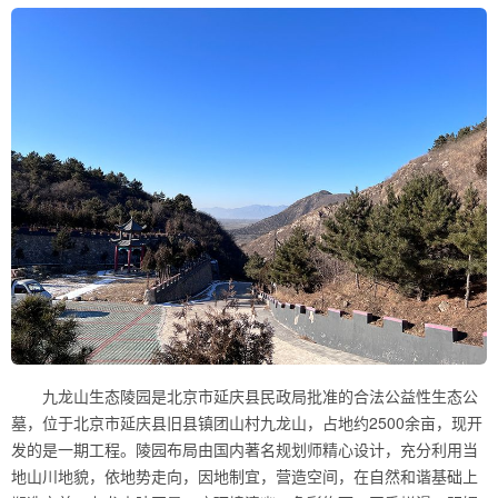
九龙山生态陵园是北京市延庆县民政局批准的合法公益性生态公
墓，位于北京市延庆县旧县镇团山村九龙山，占地约2500余亩，现开
发的是一期工程。陵园布局由国内著名规划师精心设计，充分利用当
地山川地貌，依地势走向，因地制宜，营造空间，在自然和谐基础上