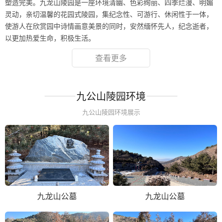
塑造完美。九龙山陵园是一座环境清幽、色彩绚丽、四季烂漫、明媚
灵动，亲切温馨的花园式陵园，集纪念性、可游行、休闲性于一体，
使游人在欣赏园中诗情画意美景的同时，安然缅怀先人，纪念逝者，
以更加热爱生命，积极生活。
查看更多
九公山陵园环境
九公山陵园环境展示
九龙山公墓
九龙山公墓