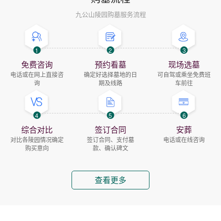
九公山陵园购墓服务流程
1
2
3
免费咨询
预约看墓
现场选墓
电话或在网上直接咨
确定好选择墓地的日
可自驾或乘坐免费班
询
期及线路
车前往
4
5
6
综合对比
签订合同
安葬
对比各陵园情况确定
签订合同、支付墓
电话或在线咨询
购买意向
款、确认碑文
查看更多