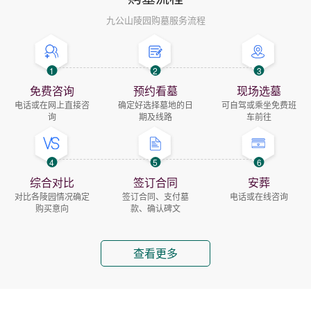
九公山陵园购墓服务流程
1
2
3
免费咨询
预约看墓
现场选墓
电话或在网上直接咨
确定好选择墓地的日
可自驾或乘坐免费班
询
期及线路
车前往
4
5
6
综合对比
签订合同
安葬
对比各陵园情况确定
签订合同、支付墓
电话或在线咨询
购买意向
款、确认碑文
查看更多