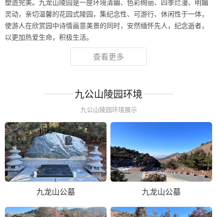
塑造完美。九龙山陵园是一座环境清幽、色彩绚丽、四季烂漫、明媚
灵动，亲切温馨的花园式陵园，集纪念性、可游行、休闲性于一体，
使游人在欣赏园中诗情画意美景的同时，安然缅怀先人，纪念逝者，
以更加热爱生命，积极生活。
查看更多
九公山陵园环境
九公山陵园环境展示
九龙山公墓
九龙山公墓