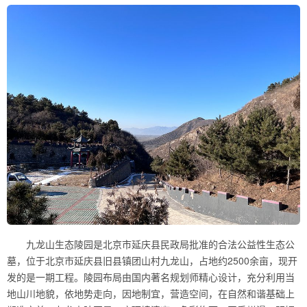
九龙山生态陵园是北京市延庆县民政局批准的合法公益性生态公
墓，位于北京市延庆县旧县镇团山村九龙山，占地约2500余亩，现开
发的是一期工程。陵园布局由国内著名规划师精心设计，充分利用当
地山川地貌，依地势走向，因地制宜，营造空间，在自然和谐基础上