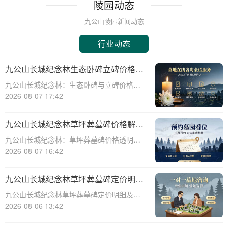
陵园动态
九公山陵园新闻动态
行业动态
九公山长城纪念林生态卧碑立碑价格表
详解及活动期赠安葬配套福利解析
九公山长城纪念林：生态卧碑与立碑价格及
活动期赠送配套服务全解析☎ 九公山陵园电
2026-08-07 17:42
话:400-838-5063作为中国领先的生态安葬基
地，九公山长城纪念林凭借其得天独厚的地
九公山长城纪念林草坪葬墓碑价格解析
理位置和优越的自然环境，成为众
及赠予绿植养护服务详解
九公山长城纪念林：草坪葬墓碑价格透明，
赠送绿植养护服务☎ 九公山陵园电话:400-
2026-08-07 16:42
838-5063九公山长城纪念林作为中国领先的
纪念林地之一，致力于为逝者提供环保、庄
九公山长城纪念林草坪葬墓碑定价明细
重的安葬选择。草坪葬墓碑作为一种
活动赠绿植养护服务详解
九公山长城纪念林草坪葬墓碑定价明细及活
动赠绿植养护服务详解☎ 九公山陵园电
2026-08-06 13:42
话:400-838-5063在现代社会，随着人们环保