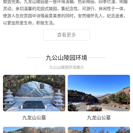
塑造完美。九龙山陵园是一座环境清幽、色彩绚丽、四季烂漫、明媚
灵动，亲切温馨的花园式陵园，集纪念性、可游行、休闲性于一体，
使游人在欣赏园中诗情画意美景的同时，安然缅怀先人，纪念逝者，
以更加热爱生命，积极生活。
查看更多
九公山陵园环境
九公山陵园环境展示
九龙山公墓
九龙山公墓