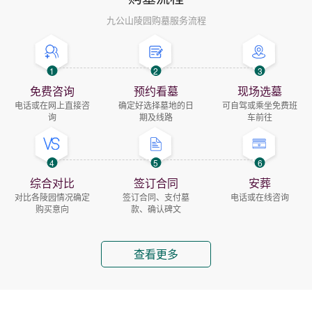
九公山陵园购墓服务流程
1
2
3
免费咨询
预约看墓
现场选墓
电话或在网上直接咨
确定好选择墓地的日
可自驾或乘坐免费班
询
期及线路
车前往
4
5
6
综合对比
签订合同
安葬
对比各陵园情况确定
签订合同、支付墓
电话或在线咨询
购买意向
款、确认碑文
查看更多