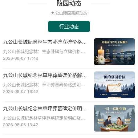
陵园动态
九公山陵园新闻动态
行业动态
九公山长城纪念林生态卧碑立碑价格表
详解及活动期赠安葬配套福利解析
九公山长城纪念林：生态卧碑与立碑价格及
活动期赠送配套服务全解析☎ 九公山陵园电
2026-08-07 17:42
话:400-838-5063作为中国领先的生态安葬基
地，九公山长城纪念林凭借其得天独厚的地
九公山长城纪念林草坪葬墓碑价格解析
理位置和优越的自然环境，成为众
及赠予绿植养护服务详解
九公山长城纪念林：草坪葬墓碑价格透明，
赠送绿植养护服务☎ 九公山陵园电话:400-
2026-08-07 16:42
838-5063九公山长城纪念林作为中国领先的
纪念林地之一，致力于为逝者提供环保、庄
九公山长城纪念林草坪葬墓碑定价明细
重的安葬选择。草坪葬墓碑作为一种
活动赠绿植养护服务详解
九公山长城纪念林草坪葬墓碑定价明细及活
动赠绿植养护服务详解☎ 九公山陵园电
2026-08-06 13:42
话:400-838-5063在现代社会，随着人们环保