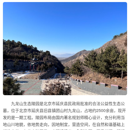
九龙山生态陵园是北京市延庆县民政局批准的合法公益性生态公
墓，位于北京市延庆县旧县镇团山村九龙山，占地约2500余亩，现开
发的是一期工程。陵园布局由国内著名规划师精心设计，充分利用当
地山川地貌，依地势走向，因地制宜，营造空间，在自然和谐基础上