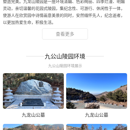
塑造完美。九龙山陵园是一座环境清幽、色彩绚丽、四季烂漫、明媚
灵动，亲切温馨的花园式陵园，集纪念性、可游行、休闲性于一体，
使游人在欣赏园中诗情画意美景的同时，安然缅怀先人，纪念逝者，
以更加热爱生命，积极生活。
查看更多
九公山陵园环境
九公山陵园环境展示
九龙山公墓
九龙山公墓