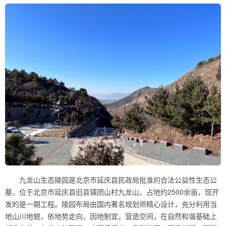
九龙山生态陵园是北京市延庆县民政局批准的合法公益性生态公
墓，位于北京市延庆县旧县镇团山村九龙山，占地约2500余亩，现开
发的是一期工程。陵园布局由国内著名规划师精心设计，充分利用当
地山川地貌，依地势走向，因地制宜，营造空间，在自然和谐基础上