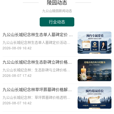
陵园动态
九公山陵园新闻动态
行业动态
九公山长城纪念林生态单人墓碑定价 活
动直降数千福利丰厚详解
九公山长城纪念林生态单人墓碑定价活动直
降数千，福利丰厚，为有需要的人们提供了
2026-08-09 16:42
一个极具性价比的选择。本文将从专业角度
详细介绍这一活动，帮助您更好地了解和选
九公山长城纪念林生态卧碑立碑价格表
择适合自己的墓碑。九公山长城纪念林作为
详解及活动期赠安葬配套福利解析
九公山长城纪念林：生态卧碑与立碑价格及
国内知名的
活动期赠送配套服务全解析☎ 九公山陵园电
2026-08-07 17:42
话:400-838-5063作为中国领先的生态安葬基
地，九公山长城纪念林凭借其得天独厚的地
九公山长城纪念林草坪葬墓碑价格解析
理位置和优越的自然环境，成为众
及赠予绿植养护服务详解
九公山长城纪念林：草坪葬墓碑价格透明，
赠送绿植养护服务☎ 九公山陵园电话:400-
2026-08-07 16:42
838-5063九公山长城纪念林作为中国领先的