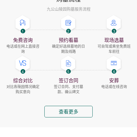
九公山陵园购墓服务流程
1
2
3
免费咨询
预约看墓
现场选墓
电话或在网上直接咨
确定好选择墓地的日
可自驾或乘坐免费班
询
期及线路
车前往
4
5
6
综合对比
签订合同
安葬
对比各陵园情况确定
签订合同、支付墓
电话或在线咨询
购买意向
款、确认碑文
查看更多