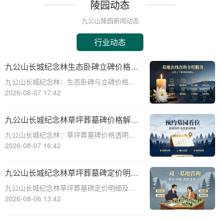
陵园动态
九公山陵园新闻动态
行业动态
九公山长城纪念林生态卧碑立碑价格表
详解及活动期赠安葬配套福利解析
九公山长城纪念林：生态卧碑与立碑价格及
活动期赠送配套服务全解析☎ 九公山陵园电
2026-08-07 17:42
话:400-838-5063作为中国领先的生态安葬基
地，九公山长城纪念林凭借其得天独厚的地
九公山长城纪念林草坪葬墓碑价格解析
理位置和优越的自然环境，成为众
及赠予绿植养护服务详解
九公山长城纪念林：草坪葬墓碑价格透明，
赠送绿植养护服务☎ 九公山陵园电话:400-
2026-08-07 16:42
838-5063九公山长城纪念林作为中国领先的
纪念林地之一，致力于为逝者提供环保、庄
九公山长城纪念林草坪葬墓碑定价明细
重的安葬选择。草坪葬墓碑作为一种
活动赠绿植养护服务详解
九公山长城纪念林草坪葬墓碑定价明细及活
动赠绿植养护服务详解☎ 九公山陵园电
2026-08-06 13:42
话:400-838-5063在现代社会，随着人们环保