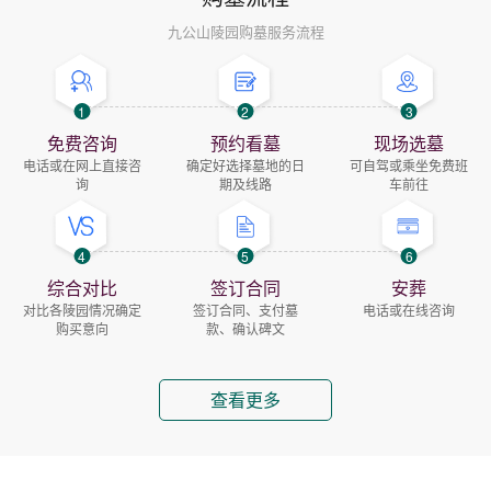
九公山陵园购墓服务流程
1
2
3
免费咨询
预约看墓
现场选墓
电话或在网上直接咨
确定好选择墓地的日
可自驾或乘坐免费班
询
期及线路
车前往
4
5
6
综合对比
签订合同
安葬
对比各陵园情况确定
签订合同、支付墓
电话或在线咨询
购买意向
款、确认碑文
查看更多