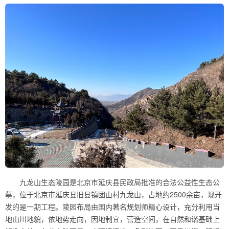
九龙山生态陵园是北京市延庆县民政局批准的合法公益性生态公
墓，位于北京市延庆县旧县镇团山村九龙山，占地约2500余亩，现开
发的是一期工程。陵园布局由国内著名规划师精心设计，充分利用当
地山川地貌，依地势走向，因地制宜，营造空间，在自然和谐基础上