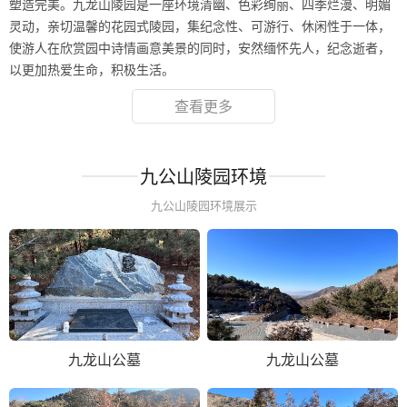
塑造完美。九龙山陵园是一座环境清幽、色彩绚丽、四季烂漫、明媚
灵动，亲切温馨的花园式陵园，集纪念性、可游行、休闲性于一体，
使游人在欣赏园中诗情画意美景的同时，安然缅怀先人，纪念逝者，
以更加热爱生命，积极生活。
查看更多
九公山陵园环境
九公山陵园环境展示
九龙山公墓
九龙山公墓