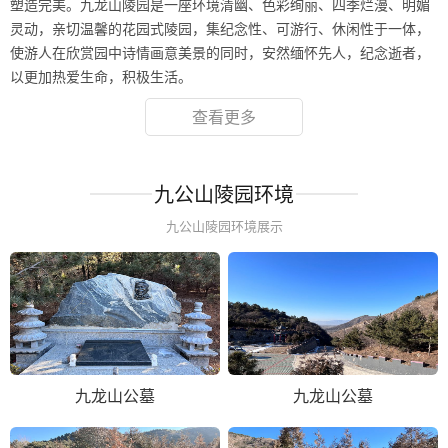
塑造完美。九龙山陵园是一座环境清幽、色彩绚丽、四季烂漫、明媚
灵动，亲切温馨的花园式陵园，集纪念性、可游行、休闲性于一体，
使游人在欣赏园中诗情画意美景的同时，安然缅怀先人，纪念逝者，
以更加热爱生命，积极生活。
查看更多
九公山陵园环境
九公山陵园环境展示
九龙山公墓
九龙山公墓