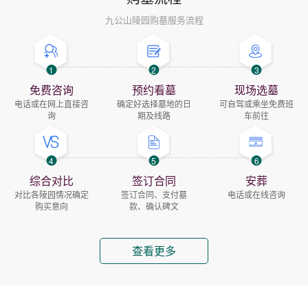
九公山陵园购墓服务流程
1
2
3
免费咨询
预约看墓
现场选墓
电话或在网上直接咨
确定好选择墓地的日
可自驾或乘坐免费班
询
期及线路
车前往
4
5
6
综合对比
签订合同
安葬
对比各陵园情况确定
签订合同、支付墓
电话或在线咨询
购买意向
款、确认碑文
查看更多