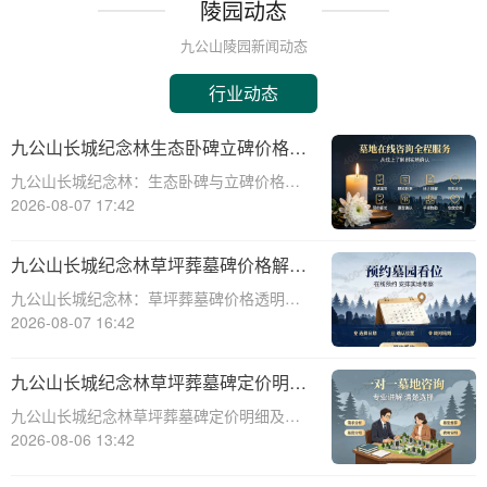
陵园动态
九公山陵园新闻动态
行业动态
九公山长城纪念林生态卧碑立碑价格表
详解及活动期赠安葬配套福利解析
九公山长城纪念林：生态卧碑与立碑价格及
活动期赠送配套服务全解析☎ 九公山陵园电
2026-08-07 17:42
话:400-838-5063作为中国领先的生态安葬基
地，九公山长城纪念林凭借其得天独厚的地
九公山长城纪念林草坪葬墓碑价格解析
理位置和优越的自然环境，成为众
及赠予绿植养护服务详解
九公山长城纪念林：草坪葬墓碑价格透明，
赠送绿植养护服务☎ 九公山陵园电话:400-
2026-08-07 16:42
838-5063九公山长城纪念林作为中国领先的
纪念林地之一，致力于为逝者提供环保、庄
九公山长城纪念林草坪葬墓碑定价明细
重的安葬选择。草坪葬墓碑作为一种
活动赠绿植养护服务详解
九公山长城纪念林草坪葬墓碑定价明细及活
动赠绿植养护服务详解☎ 九公山陵园电
2026-08-06 13:42
话:400-838-5063在现代社会，随着人们环保