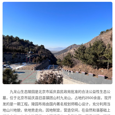
九龙山生态陵园是北京市延庆县民政局批准的合法公益性生态公
墓，位于北京市延庆县旧县镇团山村九龙山，占地约2500余亩，现开
发的是一期工程。陵园布局由国内著名规划师精心设计，充分利用当
地山川地貌，依地势走向，因地制宜，营造空间，在自然和谐基础上