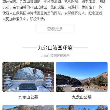
塑造完美。九龙山陵园是一座环境清幽、色彩绚丽、四季烂漫、明媚
灵动，亲切温馨的花园式陵园，集纪念性、可游行、休闲性于一体，
使游人在欣赏园中诗情画意美景的同时，安然缅怀先人，纪念逝者，
以更加热爱生命，积极生活。
查看更多
九公山陵园环境
九公山陵园环境展示
九龙山公墓
九龙山公墓