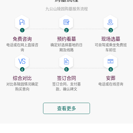
九公山陵园购墓服务流程
1
2
3
免费咨询
预约看墓
现场选墓
电话或在网上直接咨
确定好选择墓地的日
可自驾或乘坐免费班
询
期及线路
车前往
4
5
6
综合对比
签订合同
安葬
对比各陵园情况确定
签订合同、支付墓
电话或在线咨询
购买意向
款、确认碑文
查看更多