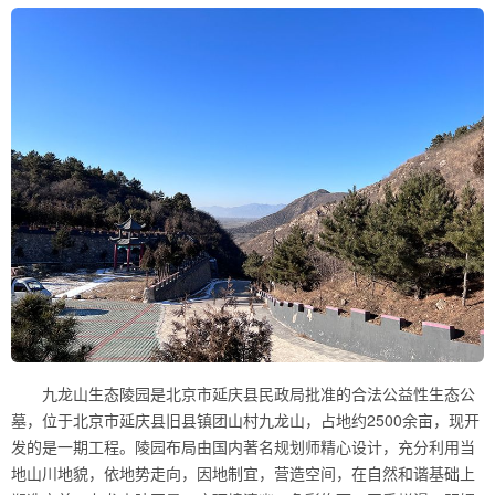
九龙山生态陵园是北京市延庆县民政局批准的合法公益性生态公
墓，位于北京市延庆县旧县镇团山村九龙山，占地约2500余亩，现开
发的是一期工程。陵园布局由国内著名规划师精心设计，充分利用当
地山川地貌，依地势走向，因地制宜，营造空间，在自然和谐基础上