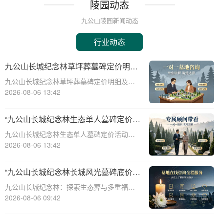
陵园动态
九公山陵园新闻动态
行业动态
九公山长城纪念林草坪葬墓碑定价明细
活动赠绿植养护服务详解
九公山长城纪念林草坪葬墓碑定价明细及活
动赠绿植养护服务详解☎ 九公山陵园电
2026-08-06 13:42
话:400-838-5063在现代社会，随着人们环保
意识的增强和对生命意义的深刻理解，草坪
“九公山长城纪念林生态单人墓碑定价
葬墓碑逐渐成为一种新型的、环保的、
活动直降数千福利丰厚”
九公山长城纪念林生态单人墓碑定价活动，
直降数千，福利丰厚，为您的亲人提供一个
2026-08-06 13:42
永久安息之所。本文将从专业角度详细介绍
九公山长城纪念林生态单人墓碑的定价策
“九公山长城纪念林长城风光墓碑底价
略、活动优惠以及相关福利，帮助您更好地
生态葬多重福利叠加申领”
九公山长城纪念林：探索生态葬与多重福利
了解和选择适
的完美融合☎ 九公山陵园电话:400-838-
2026-08-06 09:42
5063在现代社会，人们对死亡观念的理解逐