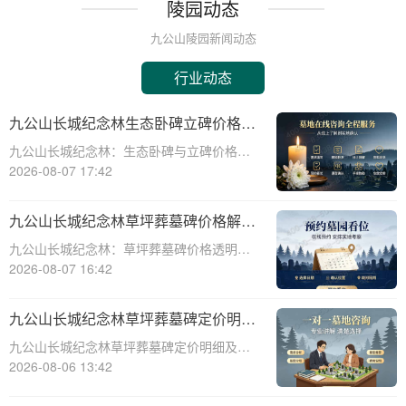
陵园动态
九公山陵园新闻动态
行业动态
九公山长城纪念林生态卧碑立碑价格表
详解及活动期赠安葬配套福利解析
九公山长城纪念林：生态卧碑与立碑价格及
活动期赠送配套服务全解析☎ 九公山陵园电
2026-08-07 17:42
话:400-838-5063作为中国领先的生态安葬基
地，九公山长城纪念林凭借其得天独厚的地
九公山长城纪念林草坪葬墓碑价格解析
理位置和优越的自然环境，成为众
及赠予绿植养护服务详解
九公山长城纪念林：草坪葬墓碑价格透明，
赠送绿植养护服务☎ 九公山陵园电话:400-
2026-08-07 16:42
838-5063九公山长城纪念林作为中国领先的
纪念林地之一，致力于为逝者提供环保、庄
九公山长城纪念林草坪葬墓碑定价明细
重的安葬选择。草坪葬墓碑作为一种
活动赠绿植养护服务详解
九公山长城纪念林草坪葬墓碑定价明细及活
动赠绿植养护服务详解☎ 九公山陵园电
2026-08-06 13:42
话:400-838-5063在现代社会，随着人们环保