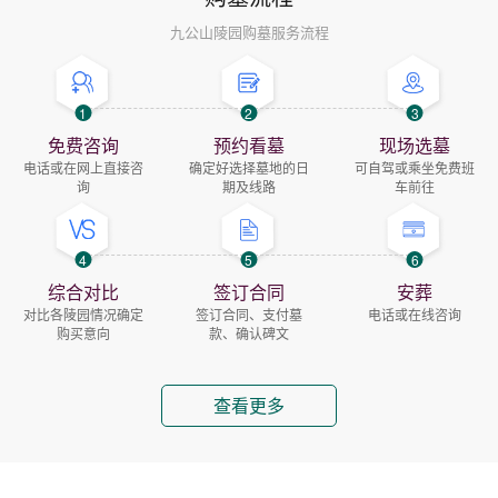
九公山陵园购墓服务流程
1
2
3
免费咨询
预约看墓
现场选墓
电话或在网上直接咨
确定好选择墓地的日
可自驾或乘坐免费班
询
期及线路
车前往
4
5
6
综合对比
签订合同
安葬
对比各陵园情况确定
签订合同、支付墓
电话或在线咨询
购买意向
款、确认碑文
查看更多