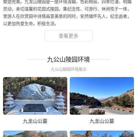
塑造完美。九龙山陵园是一座环境清幽、色彩绚丽、四季烂漫、明媚
灵动，亲切温馨的花园式陵园，集纪念性、可游行、休闲性于一体，
使游人在欣赏园中诗情画意美景的同时，安然缅怀先人，纪念逝者，
以更加热爱生命，积极生活。
查看更多
九公山陵园环境
九公山陵园环境展示
九龙山公墓
九龙山公墓