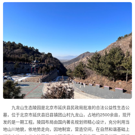
九龙山生态陵园是北京市延庆县民政局批准的合法公益性生态公
墓，位于北京市延庆县旧县镇团山村九龙山，占地约2500余亩，现开
发的是一期工程。陵园布局由国内著名规划师精心设计，充分利用当
地山川地貌，依地势走向，因地制宜，营造空间，在自然和谐基础上