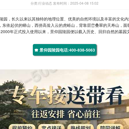
分类:行业动态 发布时间：2025-04-08 15:02
陵园，长久以来以其独特的地理位置、优美的自然环境以及丰富的文化内
绕，东依起伏的蟒山，西傍高耸入云的虎峪山，背靠层峦叠翠的天寿山，面
2000年正式投入使用以来，
景仰园陵园
便以载入历史、回归自然的墓园
☎ 景仰园陵园电话:400-838-5063