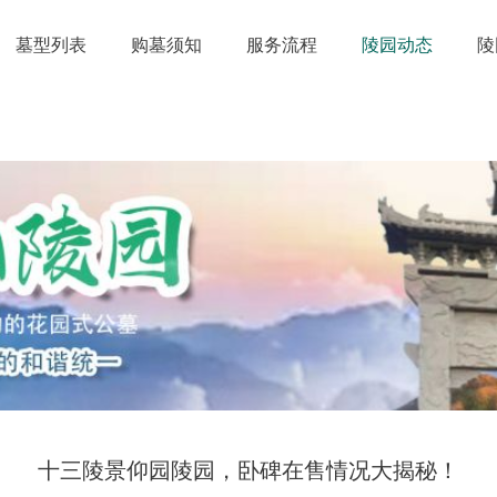
墓型列表
购墓须知
服务流程
陵园动态
陵
十三陵景仰园陵园，卧碑在售情况大揭秘！