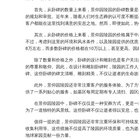
首先，从卧碑的数量上来看，
景仰园陵园
的卧碑数量是
的规划和审批。近年来，随着人们对生态葬的认可度不断提
客户都能在这里找到满意的安息之地。然而，即便如此，热
其次，从卧碑的价格上来看，
景仰园陵园
的价格属于中
不过，考虑到这里的环境和风水条件，以及陵园提供的优质
8万左右，而多数卧碑的价格都在10万以上，甚至更高。
除了数量和价格之外，卧碑的设计和雕刻也是客户关注
的尊重和敬仰。因此，在设计和雕刻卧碑时，陵园的工作人
碑。这些卧碑的碑文清晰、雕刻精美，不仅让逝者的生命故
此外，
景仰园陵园
还非常注重客户的服务体验。为了方
供了一系列贴心的服务，如墓区每周定期有专人清扫、园区
在
景仰园陵园
中，卧碑不仅仅是一种安葬方式，更是一
为了一道独特的风景线。这些卧碑不仅让逝者得以安息，也
值得一提的是，
景仰园陵园
还非常注重环保和可持续发
收集利用等。这些措施不仅提高了陵园的环境质量，也为逝
地球家园贡献一份力量。