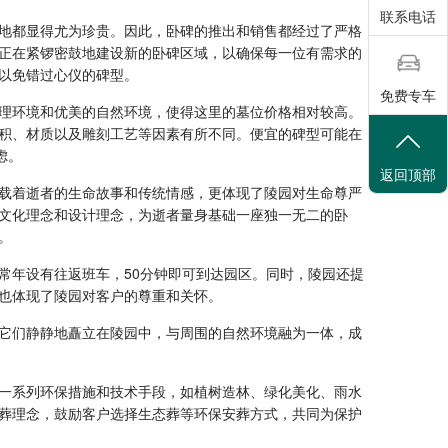
联系电话
地都显得尤为珍贵。因此，卧碑的推出和销售都经过了严格
正在紧锣密鼓地建设新的卧碑区域，以确保每一位有需求的
以免错过心仪的碑型。
免费专车
理环境和优美的自然环境，使得这里的墓位价格相对较高。
积、材质以及雕刻工艺等因素有所不同。便宜的碑型可能在
虑。
返回顶部
载着逝者的生命故事和传统情感，更体现了陵园对生命尊严
文化理念和设计理念，为逝者量身基础一座独一无二的卧
。
常年设有往返班车，50分钟即可到达园区。同时，陵园还提
也体现了陵园对客户的尊重和关怀。
它们静静地矗立在陵园中，与周围的自然环境融为一体，成
一系列环保措施和技术手段，如植树造林、绿化美化、雨水
葬理念，鼓励客户选择生态葬等环保安葬方式，共同为保护