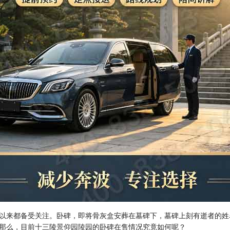
以来都备受关注。卧碑，即将骨灰盒安葬在墓碑下，墓碑上刻有逝者的姓
那么，目前十三陵
景仰园陵园
的卧碑在售情况究竟如何呢？