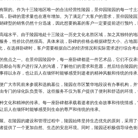
有限的。作为十三陵地区唯一的合法经营性陵园，
景仰园陵园
的每一寸土
高，卧碑的需求量也在逐年增加。为了满足广大客户的需求，
景仰园陵园
销碑型的销售仍然十分迅速，因此想要购墓的客户一定要提前进行预约，
高端水平。由于陵园地处十三陵这一历史文化名胜区域，加之其独特的地
服务，性价比仍然很高。具体来说，卧碑的价格会根据碑型大小、占地面
因此，在选择卧碑时，客户需要根据自己的经济情况和实际需求进行综合考
的焦点之一。在
景仰园陵园
中，每一座卧碑都是一件艺术品，它们不仅承
员都会与客户进行深入的沟通，了解他们的需求和意愿，然后结合陵园的
事得以永存，也让后人在缅怀时能够感受到逝者的精神风貌和传统的传承
便广大市民前来参观和选购墓位，陵园在市区繁华地段设有办事机构，并
由专门的绿化队负责等。这些服务不仅为客户提供了便利和舒适的环境，
种文化和精神的传承。每一座卧碑都承载着逝者的生命故事和传统情感，
让后人在缅怀时能够感受到生命的尊严和传统的传承。
展。在陵园的建设和管理过程中，陵园始终坚持生态优先的原则，采用了
者提供了一个更加自然、生态的安息环境。同时，陵园还积极倡导绿色丧