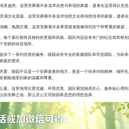
潺潺，绿意盎然。这里安葬着许多追求自然与和谐的家庭，逝者在这里得以安
典雅，充满文化底蕴。这里安葬着许多追求传统文化和传统传承的家庭，逝者
内环境清幽，氛围庄重。这里安葬着许多希望逝者能够得到安宁和尊重的家
，每个墓区都有其独特的景观和风格。园区内还设有专门的纪念馆和祭祀
个安静的休息场所。
提供了一系列优质的服务。陵园设有专业的客服团队和导览团队，为前来
家庭的需求。
关爱。陵园不仅是一个安葬逝者的地方，更是一个传承传统精神、缅怀先
友都能感受到家的温暖和尊重。
公墓。这里地理位置优越、环境优美、园区规划独具匠心、服务贴心周到
义的安葬之地，那么
灵山宝塔陵园
将是您的理想选择。