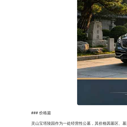
### 价格篇
灵山宝塔陵园
作为一处经营性公墓，其价格因墓区、墓