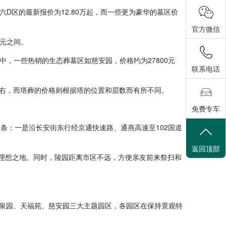
六D区的最新报价为12.80万起，而一些更为豪华的墓区价
官方微信
元之间。
中，一些热销的生态葬墓区如慈安园，价格约为27800元
联系电话
右，而塔葬的价格则根据塔的位置和层数而有所不同。
免费专车
条：一是沿长安街东行经京通快速路、通燕高速至102国道
返回顶部
的理想之地。同时，陵园距离市区不远，方便亲友前来祭扫和
泉园、天福苑、慈安园三大主题园区，各园区在保持景观特