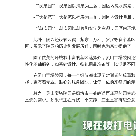
- **灵泉园**：灵泉园以清泉为主题，园区内流水
- **天福苑**：天福苑以福寿为主题，园区内设计
- **慈安园**：慈安园以慈善和安宁为主题，园区
此外，陵园还设有云鹤、紫东、万寿、罗汉等多个墓区
区，展示了陵园的历史和发展历程，同时也为亲友提供了一
除了优美的环境和丰富的墓区选择外，
灵山宝塔陵园
还
性化基础服务，如墓碑设计、祭祀用品准备等，以满足不同
在
灵山宝塔陵园
，每一个细节都体现了对逝者的尊重和
择，更有着专业、贴心的服务团队，让每一位前来祭扫的亲
总之，
灵山宝塔陵园
是廊坊市一处静谧而庄严的园林式
足您的需求。如果您正在寻找一个安静、庄重且富有纪念意