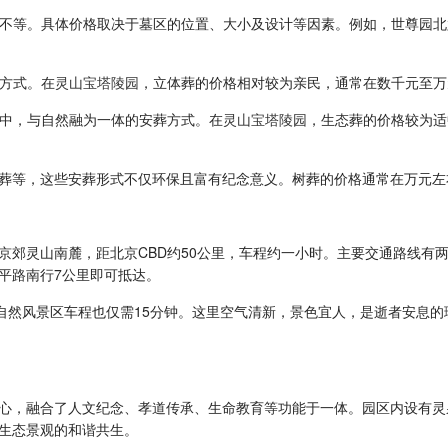
万元不等。具体价格取决于墓区的位置、大小及设计等因素。例如，世尊园北
葬方式。在
灵山宝塔陵园
，立体葬的价格相对较为亲民，通常在数千元至万
环境中，与自然融为一体的安葬方式。在
灵山宝塔陵园
，生态葬的价格较为适
葬等，这些安葬形式不仅环保且富有纪念意义。树葬的价格通常在万元左
京郊灵山南麓，距北京CBD约50公里，车程约一小时。主要交通路线有两
平路南行7公里即可抵达。
山自然风景区车程也仅需15分钟。这里空气清新，景色宜人，是逝者安息
心，融合了人文纪念、孝道传承、生命教育等功能于一体。园区内设有灵
生态景观的和谐共生。