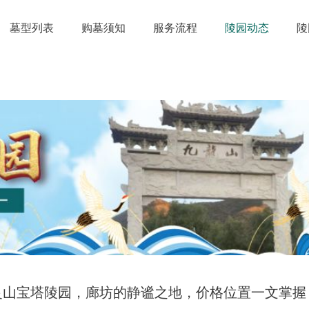
墓型列表
购墓须知
服务流程
陵园动态
陵
灵山宝塔陵园，廊坊的静谧之地，价格位置一文掌握