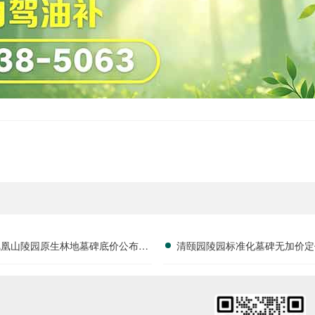
凤凰山陵园原生林地墓碑底价公布，
清颐园陵园标准化墓碑无加价定
安静好位限时特惠进行中
字安葬费享减免政策详解及用