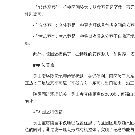
- **传统墓葬**：价格区间较大，从数万元起至数十
格则更高。
- **立体葬**：立体葬是一种更为环保且节省空间的安
- **生态葬**：生态葬是一种将逝者骨灰安葬于自然
起。
此外，陵园还提供了一些特殊的安葬形式，如树葬、塔
### 位置篇
灵山宝塔陵园
地理位置优越，交通便利。园区位于京东
直达；二是经京平高速（平谷方向）东高村出口驶出，沿三
陵园周边环境优美，灵山寺直线距离仅800米，蒋福
缅怀。
### 园区特色篇
灵山宝塔陵园
不仅地理位置优越，而且园区规划独具匠
色的同时，通过统一规划形成有机整体，实现了纪念功能与