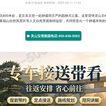
分类:行业动态 发布时间：2025-04-11 11:03
北600米处，是京东京郊一处静谧而庄严的园林式公墓。这里背倚灵山
蒋福山自然风景区等人文自然景观相得益彰，共同营造出一个静谧祥和的
☎ 灵山宝塔陵园电话:400-838-5063