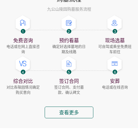
九公山陵园购墓服务流程
1
2
3
免费咨询
预约看墓
现场选墓
电话或在网上直接咨
确定好选择墓地的日
可自驾或乘坐免费班
询
期及线路
车前往
4
5
6
综合对比
签订合同
安葬
对比各陵园情况确定
签订合同、支付墓
电话或在线咨询
购买意向
款、确认碑文
查看更多