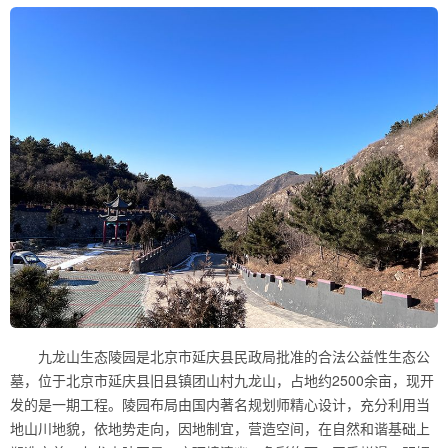
九龙山生态陵园是北京市延庆县民政局批准的合法公益性生态公
墓，位于北京市延庆县旧县镇团山村九龙山，占地约2500余亩，现开
发的是一期工程。陵园布局由国内著名规划师精心设计，充分利用当
地山川地貌，依地势走向，因地制宜，营造空间，在自然和谐基础上