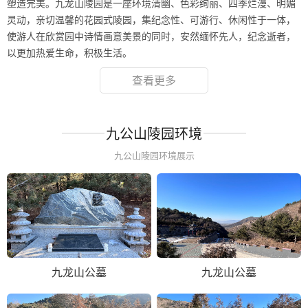
塑造完美。九龙山陵园是一座环境清幽、色彩绚丽、四季烂漫、明媚
灵动，亲切温馨的花园式陵园，集纪念性、可游行、休闲性于一体，
使游人在欣赏园中诗情画意美景的同时，安然缅怀先人，纪念逝者，
以更加热爱生命，积极生活。
查看更多
九公山陵园环境
九公山陵园环境展示
九龙山公墓
九龙山公墓