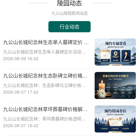
陵园动态
九公山陵园新闻动态
行业动态
九公山长城纪念林生态单人墓碑定价 活
动直降数千福利丰厚详解
九公山长城纪念林生态单人墓碑定价活动直
降数千，福利丰厚，为有需要的人们提供了
2026-08-09 16:42
一个极具性价比的选择。本文将从专业角度
详细介绍这一活动，帮助您更好地了解和选
九公山长城纪念林生态卧碑立碑价格表
择适合自己的墓碑。九公山长城纪念林作为
详解及活动期赠安葬配套福利解析
九公山长城纪念林：生态卧碑与立碑价格及
国内知名的
活动期赠送配套服务全解析☎ 九公山陵园电
2026-08-07 17:42
话:400-838-5063作为中国领先的生态安葬基
地，九公山长城纪念林凭借其得天独厚的地
九公山长城纪念林草坪葬墓碑价格解析
理位置和优越的自然环境，成为众
及赠予绿植养护服务详解
九公山长城纪念林：草坪葬墓碑价格透明，
赠送绿植养护服务☎ 九公山陵园电话:400-
2026-08-07 16:42
838-5063九公山长城纪念林作为中国领先的