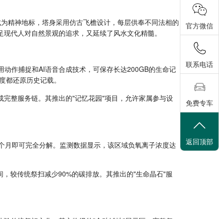
成为精神地标，塔身采用仿古飞檐设计，每层供奉不同法相的
官方微信
足现代人对自然景观的追求，又延续了风水文化精髓。
联系电话
动作捕捉和AI语音合成技术，可保存长达200GB的生命记
度都还原历史记载。
成完整服务链。其推出的"记忆花园"项目，允许家属参与设
免费专车
返回顶部
8个月即可完全分解。监测数据显示，该区域负氧离子浓度达
，较传统祭扫减少90%的碳排放。其推出的"生命晶石"服