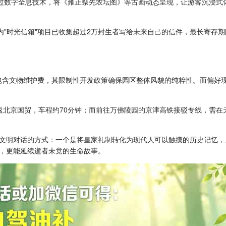
通过数字全息技术，将《雍正祭先农坛图》等古画动态呈现，让游客沉浸式
内"时光信箱"项目已收集超过2万封生者写给未来自己的信件，最长寄存
格包含文物维护费，其限制性开发政策确保园区整体风貌的纯粹性。而偏好
返北京国贸，车程约70分钟；而前往万佛陵园的京津高铁接驳专线，需在
文明对话的方式：一个是将皇家礼制转化为现代人可以触摸的历史记忆，
，更能延续逝者未竟的生命故事。