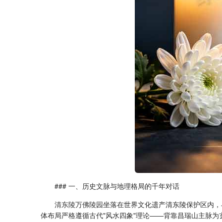
### 一、历史文脉与地理格局的千年对话
清东陵万佛陵园
坐落在世界文化遗产清东陵保护区内，
体布局严格遵循古代"风水四象"理论——背靠昌瑞山主脉