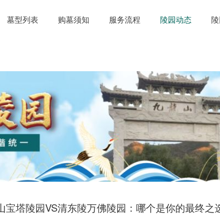
墓型列表
购墓须知
服务流程
陵园动态
陵
山宝塔陵园VS清东陵万佛陵园：哪个是你的最终之