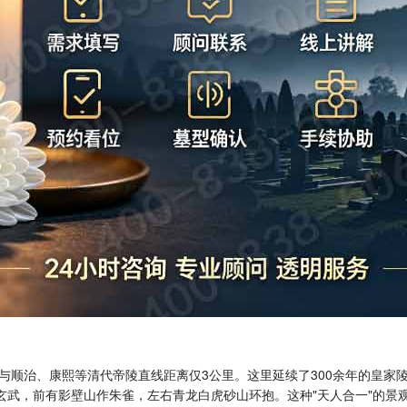
与顺治、康熙等清代帝陵直线距离仅3公里。这里延续了300余年的皇家
为玄武，前有影壁山作朱雀，左右青龙白虎砂山环抱。这种"天人合一"的