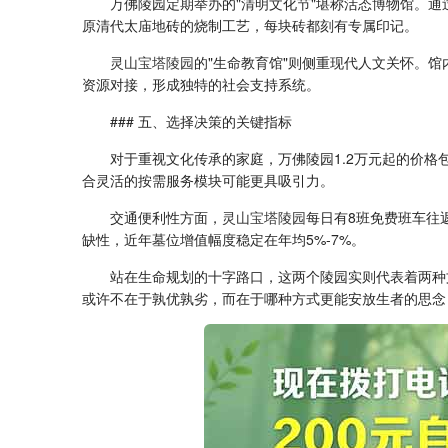
万佛陵园定期举办的"清明文化节"堪称活态博物馆。
原清代太庙地砖的烧制工艺，每块砖都刻有专属印记。
灵山宝塔陵园
的"生命教育馆"则侧重现代人文关怀。馆
资源对接，形成独特的社会支持系统。
### 五、选择决策的关键指标
对于重视文化传承的家庭，万佛陵园1.2万元起的价
合灵活的按需服务模块可能更具吸引力。
交通便利性方面，
灵山宝塔陵园
每日有8班免费班车往
缺性，近年墓位增值幅度稳定在年均5%-7%。
站在生命规划的十字路口，这两个陵园实则代表着两种
或许不在于孰优孰劣，而在于哪种方式更能安放生者的思念