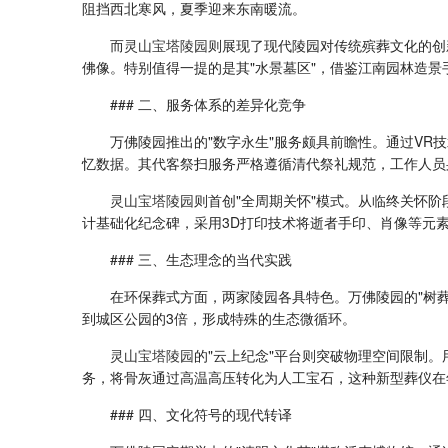
阻挡西北寒风，夏季迎来东南暖流。
而
灵山宝塔陵园
则展现了现代陵园对传统殡葬文化的创
佛像。特别值得一提的是其"水景墓区"，借鉴江南园林造
### 二、服务体系的差异化竞争
万佛陵园推出的"数字永生"服务颇具前瞻性。通过VR
忆数据。其代客祭扫服务严格遵循清代祭礼规范，工作人员
灵山宝塔陵园
则首创"全周期关怀"模式。从临终关怀
计基础化纪念碑，采用3D打印技术将逝者手印、肖像等元
### 三、生态理念的当代实践
在环保葬式方面，两家陵园各具特色。万佛陵园的"树
到城区公园的3倍，形成特殊的生态微循环。
灵山宝塔陵园
的"云上纪念"平台则突破物理空间限制。
务，将骨灰通过高温高压转化为人工宝石，这种新型葬仪在
### 四、文化符号的现代转译