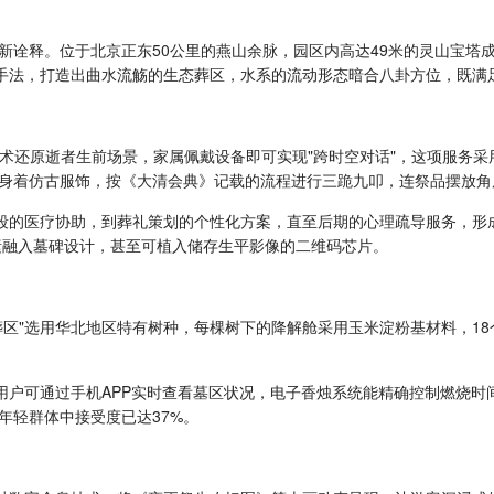
新诠释。位于北京正东50公里的燕山余脉，园区内高达49米的灵山宝塔
景手法，打造出曲水流觞的生态葬区，水系的流动形态暗合八卦方位，既满
技术还原逝者生前场景，家属佩戴设备即可实现"跨时空对话"，这项服务采用
身着仿古服饰，按《大清会典》记载的流程进行三跪九叩，连祭品摆放角
阶段的医疗协助，到葬礼策划的个性化方案，直至后期的心理疏导服务，形
素融入墓碑设计，甚至可植入储存生平影像的二维码芯片。
葬区"选用华北地区特有树种，每棵树下的降解舱采用玉米淀粉基材料，1
用户可通过手机APP实时查看墓区状况，电子香烛系统能精确控制燃烧时间
年轻群体中接受度已达37%。