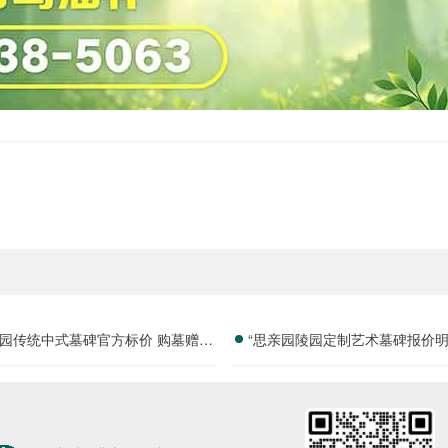
园传统中式墓碑官方标价 购墓赠送
“思亲园陵园定制艺术墓碑报价明
套祭祀摆件价格与福利深度解析
免设计雕刻费用详解”