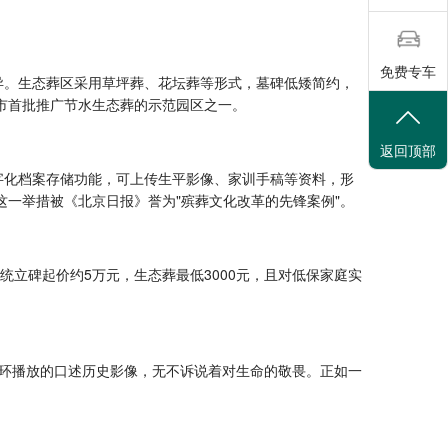
免费专车
各异。生态葬区采用草坪葬、花坛葬等形式，墓碑低矮简约，
京市首批推广节水生态葬的示范园区之一。
返回顶部
数字化档案存储功能，可上传生平影像、家训手稿等资料，形
这一举措被《北京日报》誉为"殡葬文化改革的先锋案例"。
立碑起价约5万元，生态葬最低3000元，且对低保家庭实
环播放的口述历史影像，无不诉说着对生命的敬畏。正如一