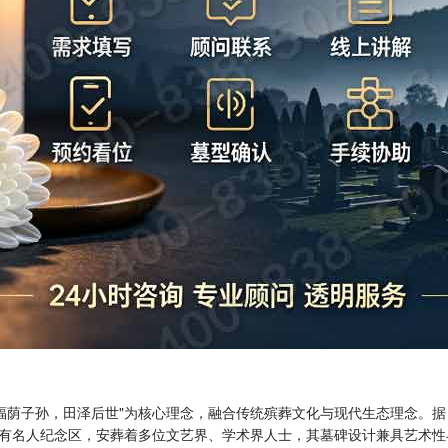
"福荫子孙，田泽后世"为核心理念，融合传统殡葬文化与现代生态理念。据
有名人纪念区，安葬着多位文艺界、学术界人士，其墓碑设计兼具艺术性