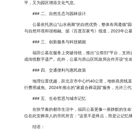
平，又为园区增添文化气息。
### 二、自然生态与园林设计
公墓依托房山"山水画廊"的自然优势，整体布局遵循
与自然环境和谐相融。据《百度百家号》报道，2023年公
### 三、创新服务与科技赋能
福田公墓
在服务上突破传统，推出"云祭扫"平台，支
成传统数字遗产。此外，公墓与房山区民政局合作开设"生
### 四、交通便利与惠民政策
地理位置优越，距北京市中心约40公里，地铁燕房线直
行费用减免。2024年推出的"家庭合葬花园"服务，允许
### 五、生命哲思与城市记忆
在快节奏的都市生活中，
福田公墓
更像一座静默的生命
位在此安葬亲人的市民所言："这里不是终点，而是让记忆继
结语：