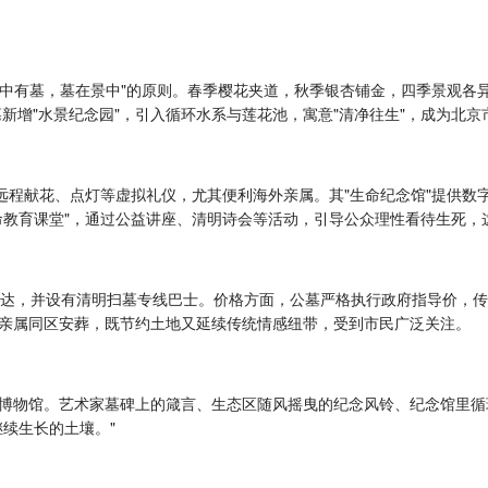
"园中有墓，墓在景中"的原则。春季樱花夹道，秋季银杏铺金，四季景观
墓新增"水景纪念园"，引入循环水系与莲花池，寓意"清净往生"，成为北
持远程献花、点灯等虚拟礼仪，尤其便利海外亲属。其"生命纪念馆"提供
命教育课堂"，通过公益讲座、清明诗会等活动，引导公众理性看待生死，
达，并设有清明扫墓专线巴士。价格方面，公墓严格执行政府指导价，传统
三代亲属同区安葬，既节约土地又延续传统情感纽带，受到市民广泛关注。
博物馆。艺术家墓碑上的箴言、生态区随风摇曳的纪念风铃、纪念馆里循
续生长的土壤。"