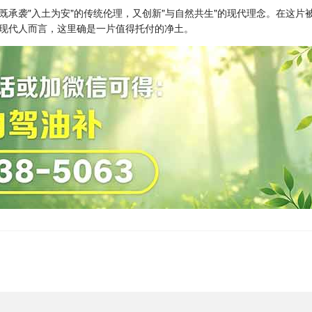
既承袭"入土为安"的传统伦理，又创新"与自然共生"的现代理念。在这
现代人而言，这里确是一片值得托付的净土。