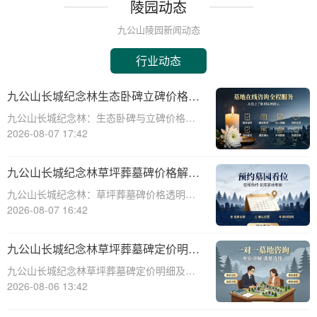
陵园动态
九公山陵园新闻动态
行业动态
九公山长城纪念林生态卧碑立碑价格表
详解及活动期赠安葬配套福利解析
九公山长城纪念林：生态卧碑与立碑价格及
活动期赠送配套服务全解析☎ 九公山陵园电
2026-08-07 17:42
话:400-838-5063作为中国领先的生态安葬基
地，九公山长城纪念林凭借其得天独厚的地
九公山长城纪念林草坪葬墓碑价格解析
理位置和优越的自然环境，成为众
及赠予绿植养护服务详解
九公山长城纪念林：草坪葬墓碑价格透明，
赠送绿植养护服务☎ 九公山陵园电话:400-
2026-08-07 16:42
838-5063九公山长城纪念林作为中国领先的
纪念林地之一，致力于为逝者提供环保、庄
九公山长城纪念林草坪葬墓碑定价明细
重的安葬选择。草坪葬墓碑作为一种
活动赠绿植养护服务详解
九公山长城纪念林草坪葬墓碑定价明细及活
动赠绿植养护服务详解☎ 九公山陵园电
2026-08-06 13:42
话:400-838-5063在现代社会，随着人们环保