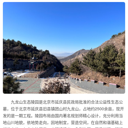
九龙山生态陵园是北京市延庆县民政局批准的合法公益性生态公
墓，位于北京市延庆县旧县镇团山村九龙山，占地约2500余亩，现开
发的是一期工程。陵园布局由国内著名规划师精心设计，充分利用当
地山川地貌，依地势走向，因地制宜，营造空间，在自然和谐基础上