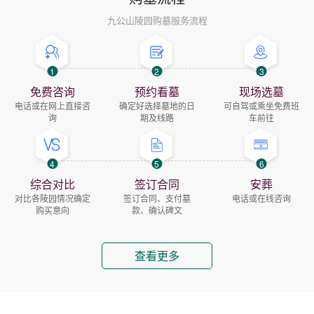
九公山陵园购墓服务流程
1
2
3
免费咨询
预约看墓
现场选墓
电话或在网上直接咨
确定好选择墓地的日
可自驾或乘坐免费班
询
期及线路
车前往
4
5
6
综合对比
签订合同
安葬
对比各陵园情况确定
签订合同、支付墓
电话或在线咨询
购买意向
款、确认碑文
查看更多