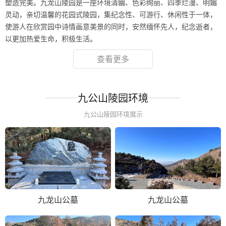
塑造完美。九龙山陵园是一座环境清幽、色彩绚丽、四季烂漫、明媚
灵动，亲切温馨的花园式陵园，集纪念性、可游行、休闲性于一体，
使游人在欣赏园中诗情画意美景的同时，安然缅怀先人，纪念逝者，
以更加热爱生命，积极生活。
查看更多
九公山陵园环境
九公山陵园环境展示
九龙山公墓
九龙山公墓