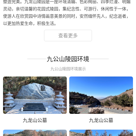
塑造完美。九龙山陵园是一座环境清幽、色彩绚丽、四季烂漫、明媚
灵动，亲切温馨的花园式陵园，集纪念性、可游行、休闲性于一体，
使游人在欣赏园中诗情画意美景的同时，安然缅怀先人，纪念逝者，
以更加热爱生命，积极生活。
查看更多
九公山陵园环境
九公山陵园环境展示
九龙山公墓
九龙山公墓