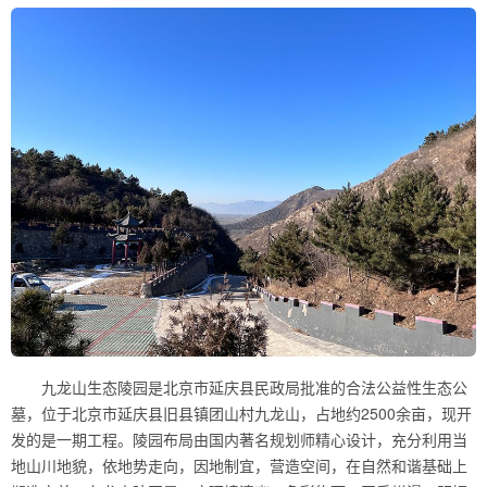
九龙山生态陵园是北京市延庆县民政局批准的合法公益性生态公
墓，位于北京市延庆县旧县镇团山村九龙山，占地约2500余亩，现开
发的是一期工程。陵园布局由国内著名规划师精心设计，充分利用当
地山川地貌，依地势走向，因地制宜，营造空间，在自然和谐基础上