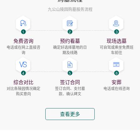
九公山陵园购墓服务流程
1
2
3
免费咨询
预约看墓
现场选墓
电话或在网上直接咨
确定好选择墓地的日
可自驾或乘坐免费班
询
期及线路
车前往
4
5
6
综合对比
签订合同
安葬
对比各陵园情况确定
签订合同、支付墓
电话或在线咨询
购买意向
款、确认碑文
查看更多