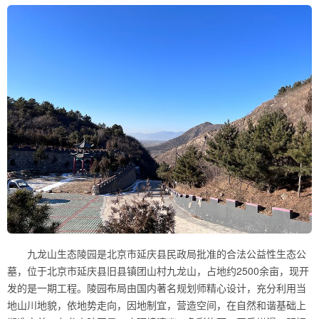
九龙山生态陵园是北京市延庆县民政局批准的合法公益性生态公
墓，位于北京市延庆县旧县镇团山村九龙山，占地约2500余亩，现开
发的是一期工程。陵园布局由国内著名规划师精心设计，充分利用当
地山川地貌，依地势走向，因地制宜，营造空间，在自然和谐基础上