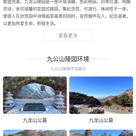
塑造完美。九龙山陵园是一座环境清幽、色彩绚丽、四季烂漫、明媚
灵动，亲切温馨的花园式陵园，集纪念性、可游行、休闲性于一体，
使游人在欣赏园中诗情画意美景的同时，安然缅怀先人，纪念逝者，
以更加热爱生命，积极生活。
查看更多
九公山陵园环境
九公山陵园环境展示
九龙山公墓
九龙山公墓