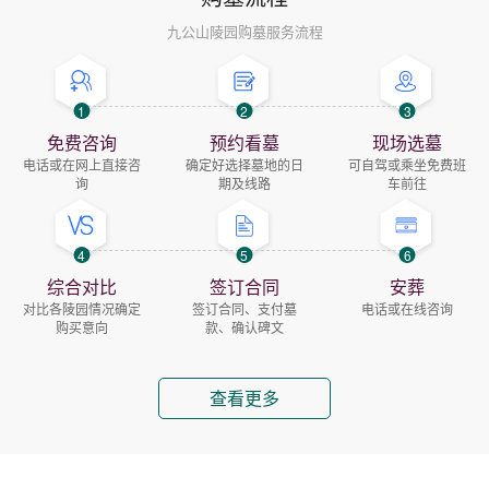
九公山陵园购墓服务流程
1
2
3
免费咨询
预约看墓
现场选墓
电话或在网上直接咨
确定好选择墓地的日
可自驾或乘坐免费班
询
期及线路
车前往
4
5
6
综合对比
签订合同
安葬
对比各陵园情况确定
签订合同、支付墓
电话或在线咨询
购买意向
款、确认碑文
查看更多