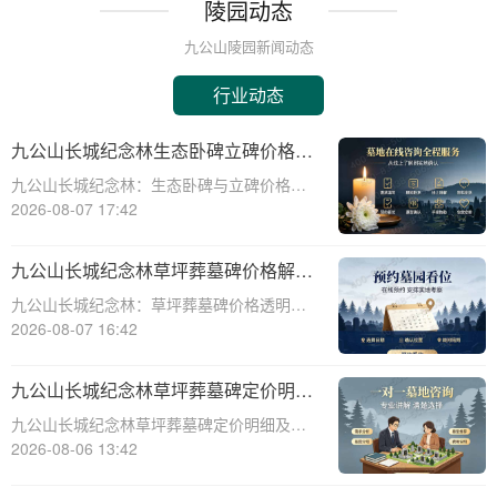
陵园动态
九公山陵园新闻动态
行业动态
九公山长城纪念林生态卧碑立碑价格表
详解及活动期赠安葬配套福利解析
九公山长城纪念林：生态卧碑与立碑价格及
活动期赠送配套服务全解析☎ 九公山陵园电
2026-08-07 17:42
话:400-838-5063作为中国领先的生态安葬基
地，九公山长城纪念林凭借其得天独厚的地
九公山长城纪念林草坪葬墓碑价格解析
理位置和优越的自然环境，成为众
及赠予绿植养护服务详解
九公山长城纪念林：草坪葬墓碑价格透明，
赠送绿植养护服务☎ 九公山陵园电话:400-
2026-08-07 16:42
838-5063九公山长城纪念林作为中国领先的
纪念林地之一，致力于为逝者提供环保、庄
九公山长城纪念林草坪葬墓碑定价明细
重的安葬选择。草坪葬墓碑作为一种
活动赠绿植养护服务详解
九公山长城纪念林草坪葬墓碑定价明细及活
动赠绿植养护服务详解☎ 九公山陵园电
2026-08-06 13:42
话:400-838-5063在现代社会，随着人们环保