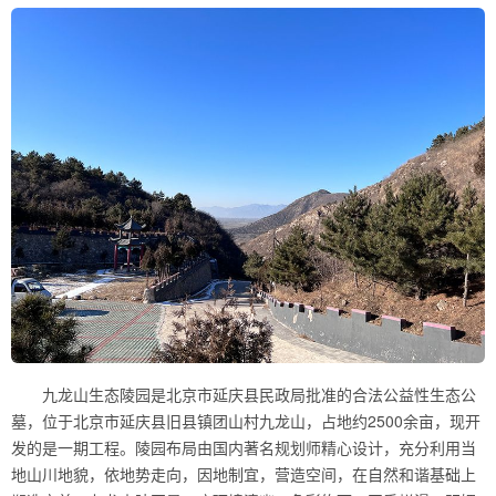
九龙山生态陵园是北京市延庆县民政局批准的合法公益性生态公
墓，位于北京市延庆县旧县镇团山村九龙山，占地约2500余亩，现开
发的是一期工程。陵园布局由国内著名规划师精心设计，充分利用当
地山川地貌，依地势走向，因地制宜，营造空间，在自然和谐基础上