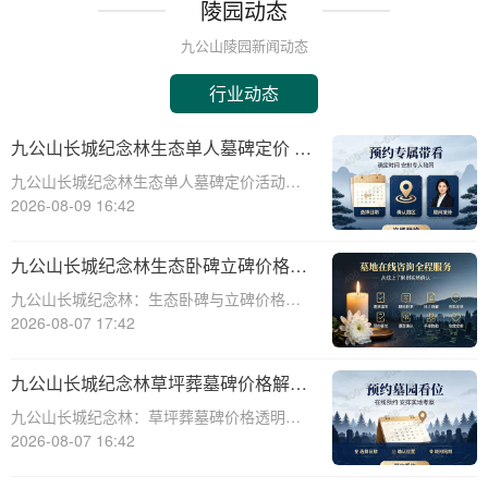
陵园动态
九公山陵园新闻动态
行业动态
九公山长城纪念林生态单人墓碑定价 活
动直降数千福利丰厚详解
九公山长城纪念林生态单人墓碑定价活动直
降数千，福利丰厚，为有需要的人们提供了
2026-08-09 16:42
一个极具性价比的选择。本文将从专业角度
详细介绍这一活动，帮助您更好地了解和选
九公山长城纪念林生态卧碑立碑价格表
择适合自己的墓碑。九公山长城纪念林作为
详解及活动期赠安葬配套福利解析
九公山长城纪念林：生态卧碑与立碑价格及
国内知名的
活动期赠送配套服务全解析☎ 九公山陵园电
2026-08-07 17:42
话:400-838-5063作为中国领先的生态安葬基
地，九公山长城纪念林凭借其得天独厚的地
九公山长城纪念林草坪葬墓碑价格解析
理位置和优越的自然环境，成为众
及赠予绿植养护服务详解
九公山长城纪念林：草坪葬墓碑价格透明，
赠送绿植养护服务☎ 九公山陵园电话:400-
2026-08-07 16:42
838-5063九公山长城纪念林作为中国领先的