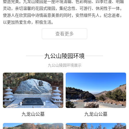
塑造完美。九龙山陵园是一座环境清幽、色彩绚丽、四季烂漫、明媚
灵动，亲切温馨的花园式陵园，集纪念性、可游行、休闲性于一体，
使游人在欣赏园中诗情画意美景的同时，安然缅怀先人，纪念逝者，
以更加热爱生命，积极生活。
查看更多
九公山陵园环境
九公山陵园环境展示
九龙山公墓
九龙山公墓