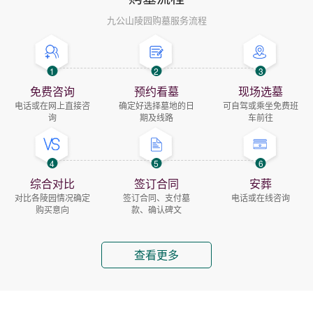
九公山陵园购墓服务流程
1
2
3
免费咨询
预约看墓
现场选墓
电话或在网上直接咨
确定好选择墓地的日
可自驾或乘坐免费班
询
期及线路
车前往
4
5
6
综合对比
签订合同
安葬
对比各陵园情况确定
签订合同、支付墓
电话或在线咨询
购买意向
款、确认碑文
查看更多